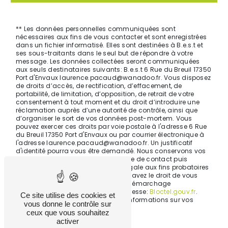
** Les données personnelles communiquées sont
nécessaires aux fins de vous contacter et sont enregistrées
dans un fichier informatisé. Elles sont destinées à B.e.s.t et
ses sous-traitants dans le seul but de répondre à votre
message. Les données collectées seront communiquées
aux seuls destinataires suivants: B.e.s.t 6 Rue du Breuil 17350
Port d'Envaux laurence.pacaud@wanadoo.fr. Vous disposez
de droits d’accès, de rectification, d’effacement, de
portabilité, de limitation, d’opposition, de retrait de votre
consentement à tout moment et du droit d’introduire une
réclamation auprès d’une autorité de contrôle, ainsi que
d’organiser le sort de vos données post-mortem. Vous
pouvez exercer ces droits par voie postale à l'adresse 6 Rue
du Breuil 17350 Port d'Envaux ou par courrier électronique à
l'adresse laurence.pacaud@wanadoo.fr. Un justificatif
d'identité pourra vous être demandé. Nous conservons vos
données pendant la période de prise de contact puis
pendant la durée de prescription légale aux fins probatoires
et de gestion des contentieux. Vous avez le droit de vous
inscrire sur la liste d'opposition au démarchage
téléphonique, disponible à cette adresse:
Bloctel.gouv.fr
.
Ce site utilise des cookies et
Consultez le site cnil.fr pour plus d’informations sur vos
vous donne le contrôle sur
droits.
ceux que vous souhaitez
activer