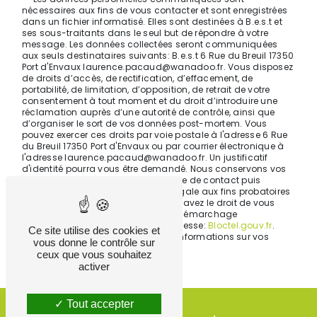
nécessaires aux fins de vous contacter et sont enregistrées
dans un fichier informatisé. Elles sont destinées à B.e.s.t et
ses sous-traitants dans le seul but de répondre à votre
message. Les données collectées seront communiquées
aux seuls destinataires suivants: B.e.s.t 6 Rue du Breuil 17350
Port d'Envaux laurence.pacaud@wanadoo.fr. Vous disposez
de droits d’accès, de rectification, d’effacement, de
portabilité, de limitation, d’opposition, de retrait de votre
consentement à tout moment et du droit d’introduire une
réclamation auprès d’une autorité de contrôle, ainsi que
d’organiser le sort de vos données post-mortem. Vous
pouvez exercer ces droits par voie postale à l'adresse 6 Rue
du Breuil 17350 Port d'Envaux ou par courrier électronique à
l'adresse laurence.pacaud@wanadoo.fr. Un justificatif
d'identité pourra vous être demandé. Nous conservons vos
données pendant la période de prise de contact puis
pendant la durée de prescription légale aux fins probatoires
et de gestion des contentieux. Vous avez le droit de vous
inscrire sur la liste d'opposition au démarchage
téléphonique, disponible à cette adresse:
Bloctel.gouv.fr
.
Ce site utilise des cookies et
Consultez le site cnil.fr pour plus d’informations sur vos
vous donne le contrôle sur
droits.
ceux que vous souhaitez
activer
Tout accepter